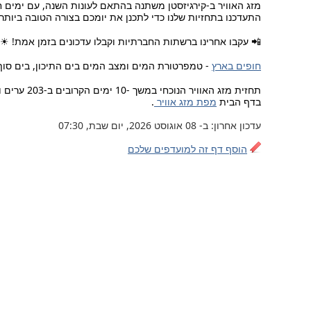
מזג האוויר ב-קירגיזסטן משתנה בהתאם לעונות השנה, עם ימים ח
התעדכנו בתחזיות שלנו כדי לתכנן את יומכם בצורה הטובה ביותר!
📲 עקבו אחרינו ברשתות החברתיות וקבלו עדכונים בזמן אמת! ☀
חופים בארץ
- טמפרטורת המים ומצב המים בים התיכון, בים סוף
תחזית מזג האוויר הנוכחי במשך -10 ימים הקרובים ב-203 ערים וישובים בישראל, רמת הגולן, יהודה ושומרון.
בדף הבית
מפת מזג אוויר
.
עדכון אחרון: ב- 08 אוגוסט 2026, יום שבת, 07:30
הוסף דף זה למועדפים שלכם