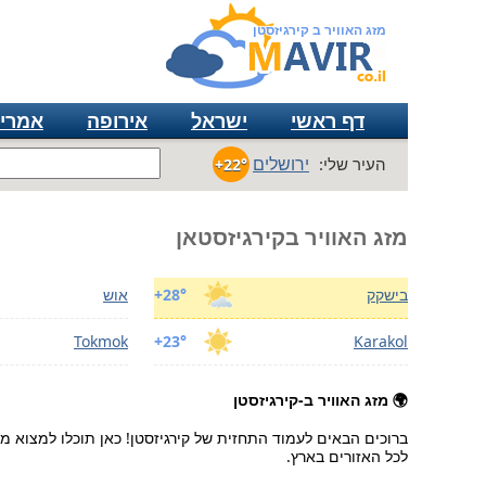
מזג האוויר ב קירגיזסטן
דף ראשי
ישראל
אירופה
אמרי
ירושלים
העיר שלי:
+22°
מזג האוויר בקירגיזסטאן
בישקק
+28°
אוש
Tokmok
+23°
Karakol
🌍 מזג האוויר ב-קירגיזסטן
ברוכים הבאים לעמוד התחזית של קירגיזסטן! כאן תוכלו למצוא מי
לכל האזורים בארץ.