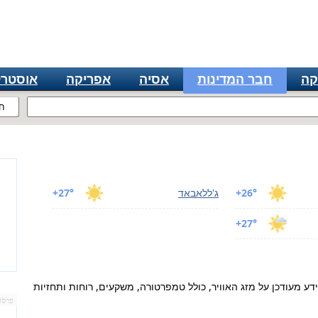
קה
חבר המדינות
אסיה
אפריקה
אוסטרל
ח
+26°
ג'ללאבאד
+27°
+27°
דע מעודכן על מזג האוויר, כולל טמפרטורה, משקעים, רוחות ותחזיות
פרסו