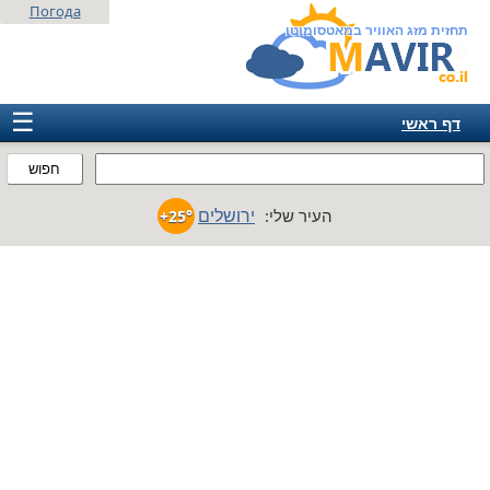
Погода
תחזית מזג האוויר במאטסומוטו
☰
דף ראשי
ישראל
חפוש
אירופה
ירושלים
העיר שלי:
+25°
אמריקה
חבר המדינות
אסיה
אפריקה
אוסטרליה