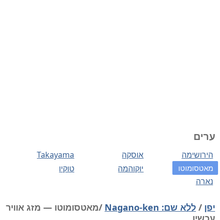
ערים
הירושימה
אוסקה
Takayama
מאטסומוטו
יוקוהמה
טוקיו
נארה
יפן
/
ללא שם: Nagano-ken
/מאטסומוטו — מזג אוויר
עכשיו