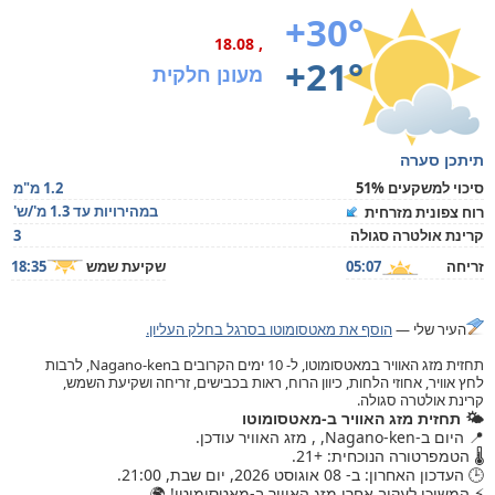
+30°
, 18.08
+21°
מעונן חלקית
תיתכן סערה
סיכוי למשקעים 51%
1.2 מ"מ
במהירויות עד 1.3 מ'/ש'
רוח צפונית מזרחית
קרינת אולטרה סגולה
3
זריחה
05:07
שקיעת שמש
18:35
העיר שלי —
הוסף את מאטסומוטו בסרגל בחלק העליון.
תחזית מזג האוויר במאטסומוטו, ל- 10 ימים הקרובים בNagano-ken, לרבות
לחץ אוויר, אחוזי הלחות, כיוון הרוח, ראות בכבישים, זריחה ושקיעת השמש,
קרינת אולטרה סגולה.
🌤️ תחזית מזג האוויר ב-מאטסומוטו
📍 היום ב-Nagano-ken, , מזג האוויר עודכן.
🌡️ הטמפרטורה הנוכחית: +21.
🕒 העדכון האחרון: ב- 08 אוגוסט 2026, יום שבת, 21:00.
⚡ המשיכו לעקוב אחרי מזג האוויר ב-מאטסומוטו! 🌍