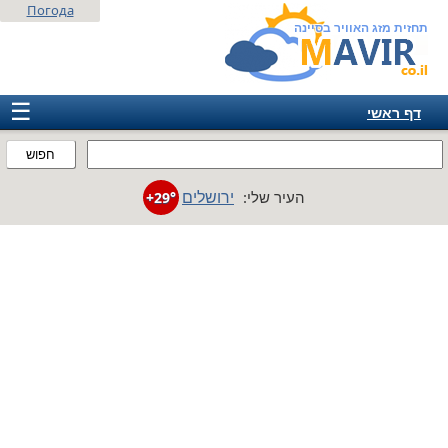
Погода
תחזית מזג האוויר בסיינה
☰
דף ראשי
ישראל
חפוש
אירופה
ירושלים
העיר שלי:
+29°
אמריקה
חבר המדינות
אסיה
אפריקה
אוסטרליה