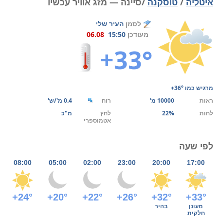
איטליה
/
טוסקנה
/סיינה — מזג אוויר עכשיו
לסמן
העיר שלי
מעודכן
15:50
06.08
+33°
מרגיש כמו
+36°
ראות
10000 מ'
רוח
0.4 מ'/ש'
לחות
22%
לחץ
מ"כ
אטמוספרי
לפי שעה
08:00
05:00
02:00
23:00
20:00
17:00
+24°
+20°
+22°
+26°
+32°
+33°
מעונן
בהיר
חלקית