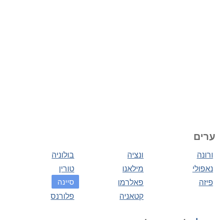
ערים
ורונה
ונציה
בולוניה
נאפולי
מילאנו
טורין
פיזה
פאלרמו
סיינה
קטאניה
פלורנס