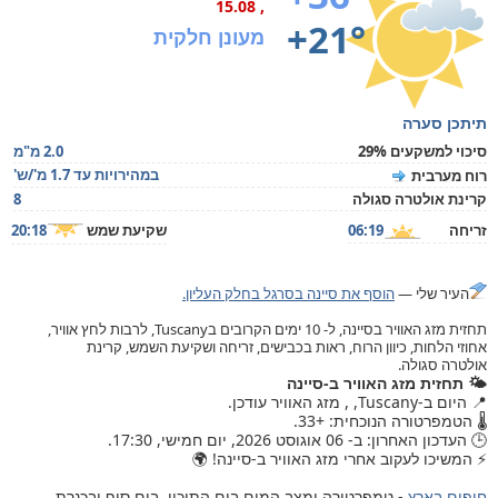
, 15.08
+21°
מעונן חלקית
תיתכן סערה
סיכוי למשקעים 29%
2.0 מ"מ
במהירויות עד 1.7 מ'/ש'
רוח מערבית
קרינת אולטרה סגולה
8
זריחה
06:19
שקיעת שמש
20:18
העיר שלי —
הוסף את סיינה בסרגל בחלק העליון.
תחזית מזג האוויר בסיינה, ל- 10 ימים הקרובים בTuscany, לרבות לחץ אוויר,
אחוזי הלחות, כיוון הרוח, ראות בכבישים, זריחה ושקיעת השמש, קרינת
אולטרה סגולה.
🌤️ תחזית מזג האוויר ב-סיינה
📍 היום ב-Tuscany, , מזג האוויר עודכן.
🌡️ הטמפרטורה הנוכחית: +33.
🕒 העדכון האחרון: ב- 06 אוגוסט 2026, יום חמישי, 17:30.
⚡ המשיכו לעקוב אחרי מזג האוויר ב-סיינה! 🌍
חופים בארץ
- טמפרטורה ומצב המים בים התיכון, בים סוף ובכנרת.