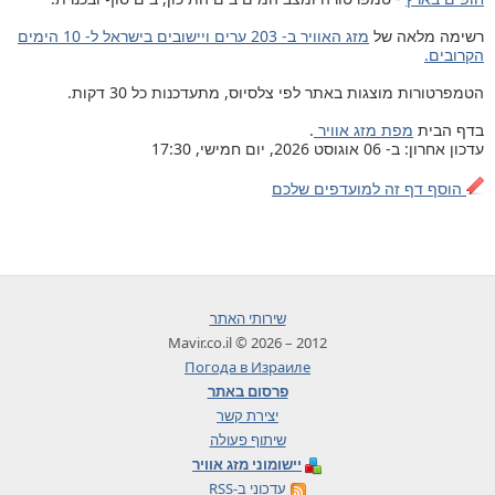
רשימה מלאה של
מזג האוויר ב- 203 ערים ויישובים בישראל ל- 10 הימים
הקרובים.
הטמפרטורות מוצגות באתר לפי צלסיוס, מתעדכנות כל 30 דקות.
בדף הבית
מפת מזג אוויר
.
עדכון אחרון: ב- 06 אוגוסט 2026, יום חמישי, 17:30
הוסף דף זה למועדפים שלכם
שירותי האתר
2012 – 2026 © Mavir.co.il
Погода в Израиле
פרסום באתר
יצירת קשר
שיתוף פעולה
יישומוני מזג אוויר
עדכוני ב-RSS