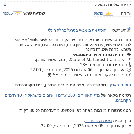
קרינת אולטרה סגולה
4
זריחה
06:19
שקיעת שמש
19:05
העיר שלי —
הוסף את מומבאי בסרגל בחלק העליון.
תחזית מזג האוויר במומבאי, ל- 10 ימים הקרובים בState of Maharashtra,
לרבות לחץ אוויר, אחוזי הלחות, כיוון הרוח, ראות בכבישים, זריחה ושקיעת
השמש, קרינת אולטרה סגולה.
🌤️ תחזית מזג האוויר ב-מומבאי
📍 היום ב-State of Maharashtra, , מזג האוויר עודכן.
🌡️ הטמפרטורה הנוכחית: +28.
🕒 העדכון האחרון: ב- 06 אוגוסט 2026, יום חמישי, 22:00.
⚡ המשיכו לעקוב אחרי מזג האוויר ב-מומבאי! 🌍
חופים בארץ
- טמפרטורה ומצב המים בים התיכון, בים סוף ובכנרת.
רשימה מלאה של
מזג האוויר ב- 203 ערים ויישובים בישראל ל- 10 הימים
הקרובים.
הטמפרטורות מוצגות באתר לפי צלסיוס, מתעדכנות כל 30 דקות.
בדף הבית
מפת מזג אוויר
.
עדכון אחרון: ב- 06 אוגוסט 2026, יום חמישי, 22:00