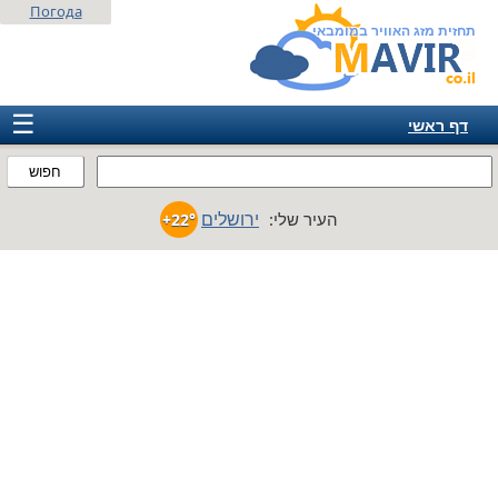
Погода
תחזית מזג האוויר במומבאי
☰
דף ראשי
ישראל
חפוש
אירופה
ירושלים
העיר שלי:
+22°
אמריקה
חבר המדינות
אסיה
אפריקה
אוסטרליה