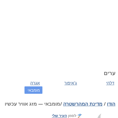
ערים
דלהי
ג'איפור
אגרה
מומבאי
הודו
/
מדינת המהרשטרה
/מומבאי — מזג אוויר עכשיו
לסמן
העיר שלי