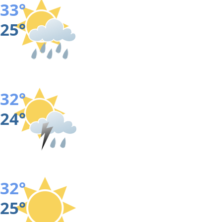
33°
25°
32°
24°
32°
25°