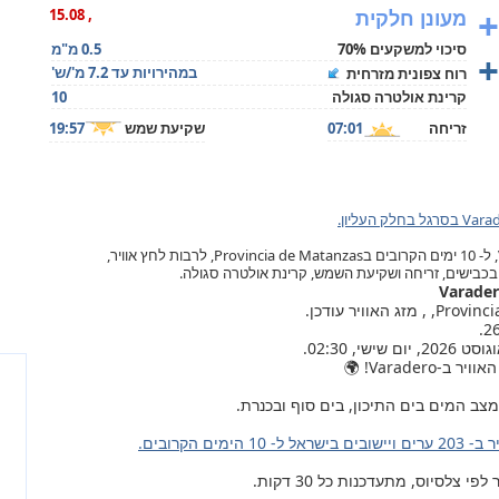
+
מעונן חלקית
, 15.08
סיכוי למשקעים 70%
0.5 מ"מ
+
במהירויות עד 7.2 מ'/ש'
רוח צפונית מזרחית
קרינת אולטרה סגולה
10
זריחה
07:01
שקיעת שמש
19:57
תחזית מזג האוויר בVaradero, ל- 10 ימים הקרובים בProvincia de Matanzas, לרבות לחץ אוויר,
ות בכבישים, זריחה ושקיעת השמש, קרינת אולטרה סגולה.
Varader! 🌍
צב המים בים התיכון, בים סוף ובכנרת.
ל ל- 10 הימים הקרובים.
צלסיוס, מתעדכנות כל 30 דקות.