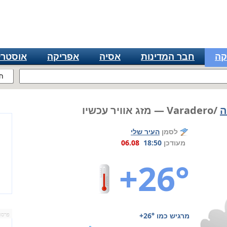
קה
חבר המדינות
אסיה
אפריקה
אוסטרל
ח
ה
/Varadero — מזג אוויר עכשיו
לסמן
העיר שלי
מעודכן
18:50
06.08
+26°
מרגיש כמו
+26°
פרסו