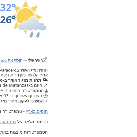
32°
26°
העיר שלי —
הוסף את Varadero בסרגל בחלק העליון.
אחוזי הלחות, כיוון הרוח, רא
🌤️ תחזית מזג האוויר ב-Varadero
📍 היום ב-Provincia de Matanzas, , מזג האוויר עודכן.
🌡️ הטמפרטורה הנוכחית: +26.
🕒 העדכון האחרון: ב- 07 אוגוסט 2026, יום שישי, 02:30.
⚡ המשיכו לעקוב אחרי מזג האוויר ב-o
חופים בארץ
- טמפרטורה ומ
רשימה מלאה של
מזג האוויר ב- 203 ערים ויישובים בישרא
הטמפרטורות מוצגות באתר לפי 