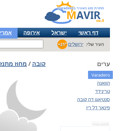
תחזית מזג האוויר בVaradero
דף ראשי
ישראל
אירופה
אמרי
ירושלים
העיר שלי:
+21°
קובה
/
מחוז מתנז
ערים
Varadero
הוואנה
טרינידד
סנטיאגו דה קובה
פינאר דל ריו
פרסום באתר