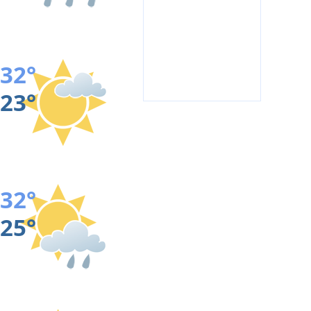
32°
23°
32°
25°