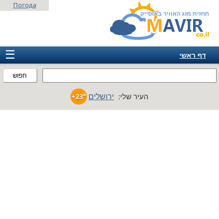
Погода
תחזית מזג האוויר באוסייק
☰
דף ראשי
ישראל
חפוש
אירופה
ירושלים
העיר שלי:
+23°
אמריקה
חבר המדינות
אסיה
אפריקה
אוסטרליה