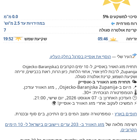
סיכוי למשקעים 5%
0.0 מ"מ
במהירויות עד 2.5 מ'/ש'
רוח מזרחית
קרינת אולטרה סגולה
7
זריחה
05:46
שקיעת שמש
19:52
העיר שלי —
הוסף את אוסייק בסרגל בחלק העליון.
תחזית מזג האוויר באוסייק, ל- 10 ימים הקרובים בOsjecko-Baranjska
Zupanija, לרבות לחץ אוויר, אחוזי הלחות, כיוון הרוח, ראות בכבישים, זריחה
ושקיעת השמש, קרינת אולטרה סגולה.
🌤️ תחזית מזג האוויר ב-אוסייק
📍 היום ב-Osjecko-Baranjska Zupanija, , מזג האוויר עודכן.
🌡️ הטמפרטורה הנוכחית: +30.
🕒 העדכון האחרון: ב- 07 אוגוסט 2026, יום שישי, 21:00.
⚡ המשיכו לעקוב אחרי מזג האוויר ב-אוסייק! 🌍
חופים בארץ
- טמפרטורה ומצב המים בים התיכון, בים סוף ובכנרת.
רשימה מלאה של
מזג האוויר ב- 203 ערים ויישובים בישראל ל- 10 הימים
הקרובים.