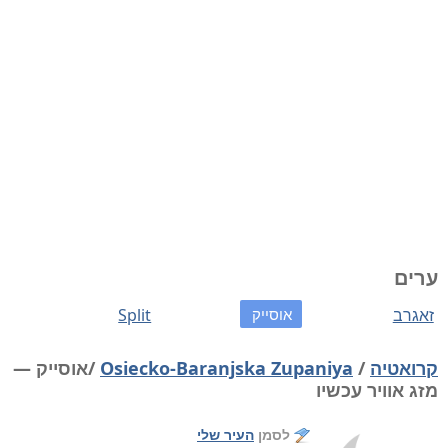
ערים
זאגרב
אוסייק
Split
קרואטיה
/
Osiecko-Baranjska Zupaniya
/אוסייק —
מזג אוויר עכשיו
לסמן
העיר שלי