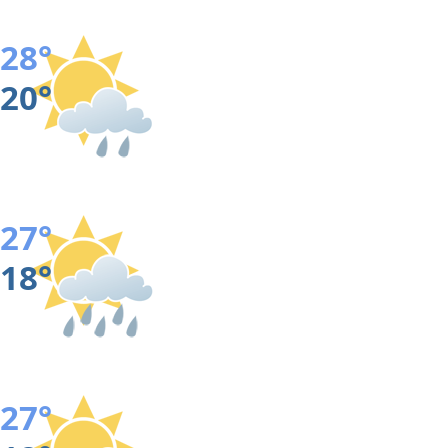
28°
20°
27°
18°
27°