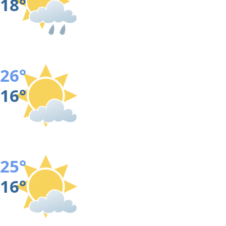
18°
26°
16°
25°
16°