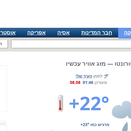
קה
חבר המדינות
אסיה
אפריקה
אוסטרל
ח
רונטו — מזג אוויר עכשיו
לסמן
העיר שלי
מעודכן
01:46
08.08
+22°
מרגיש כמו
+23°
פרסו