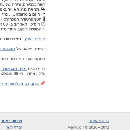
ראות בכבישים, זריחה ושקיעת
🌤️ תחזית מזג האוויר ב-טו
📍 היום ב-Ontario, , מזג האוויר עודכן.
🌡️ הטמפרטורה הנוכחית: +22.
🕒 העדכון האחרון: ב- 08 אוגוסט 2026, יום שבת, 09:00.
⚡ המשיכו לעקוב אחרי מזג ה
חופים בארץ
- טמפרטורה ומ
רשימה מלאה של
מזג האוויר ב- 203 ערים ויישובים בישרא
הטמפרטורות מוצגות באתר לפי 
בדף הבית
מפת מזג אוויר
.
עדכון אחרון: ב- 08 אוגוסט 2026, יום שבת, 09:00
הוסף דף זה למועדפים 
שירותי האתר
פרסום באתר
2012 – 2026 © Mavir.co.il
יצירת קשר