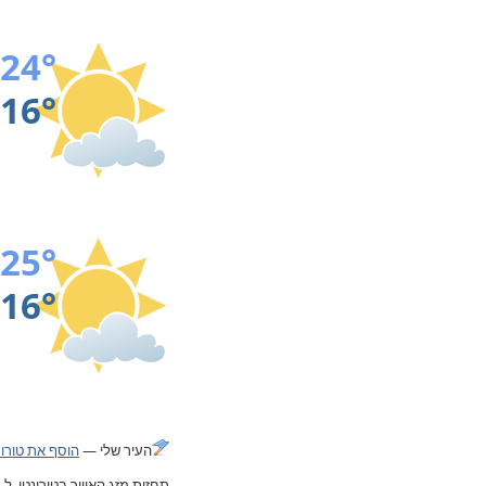
24°
16°
25°
16°
העיר שלי —
הוסף את טורונ