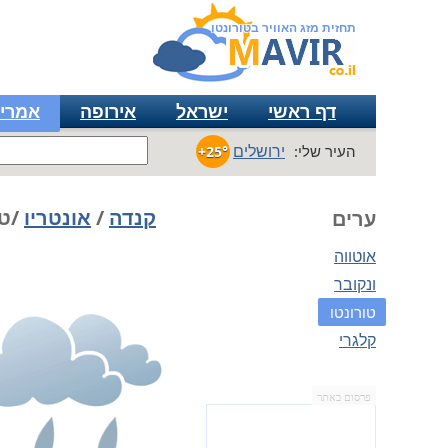
תחזית מזג האוויר בטורונטו
דף ראשי
ישראל
אירופה
אמרי
ירושלים
העיר שלי:
+25°
קנדה
/
אונטריו
/טו
ערים
אוטווה
ונקובר
טורונטו
קלגרי
פרסום באתר