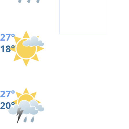
27°
18°
27°
20°