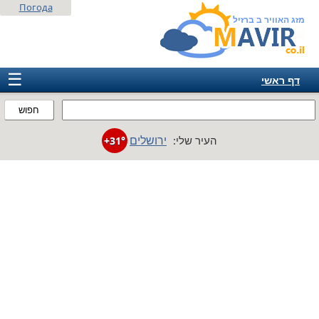
Погода
מזג האוויר ב ברזיל
☰
דף ראשי
ישראל
חפוש
אירופה
ירושלים
העיר שלי:
+31°
אמריקה
חבר המדינות
אסיה
אפריקה
אוסטרליה