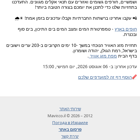
ושמשיים, חורפים גשומים ואזורים עם תנאי אקלים מגוונים. התעדכנו
בתחזיות שלנו כדי לתכנן את יומכם בצורה הטובה ביותר!
📲 עקבו אחרינו ברשתות החברתיות וקבלו עדכונים בזמן אמת! ☀🌧
חופים בארץ
- טמפרטורת המים ומצב המים בים התיכון, בים סוף
ובכנרת.
תחזית מזג האוויר הנוכחי במשך -10 ימים הקרובים ב-203 ערים וישובים
בישראל, רמת הגולן, יהודה ושומרון.
בדף הבית
מפת מזג אוויר
.
עדכון אחרון: ב- 06 אוגוסט 2026, יום חמישי, 15:00
הוסף דף זה למועדפים שלכם
שירותי האתר
2012 – 2026 © Mavir.co.il
Погода в Израиле
פרסום באתר
יצירת קשר