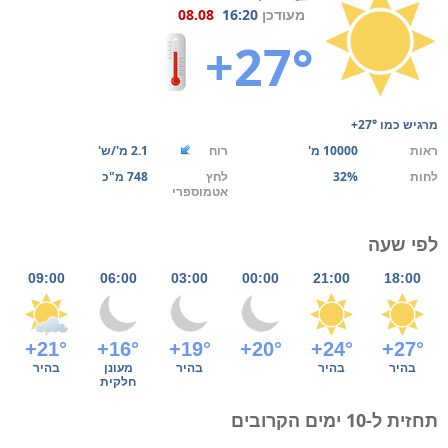
מעודכן
16:20
08.08
+27°
מרגיש כמו
+27°
ראות
10000 מ'
רוח
2.1 מ'/ש'
לחות
32%
לחץ
748 מ"כ
אטמוספרי
לפי שעה
09:00
06:00
03:00
00:00
21:00
18:00
+21°
+16°
+19°
+20°
+24°
+27°
בהיר
בהיר
בהיר
מעונן
בהיר
חלקית
תחזית ל-10 ימים הקרובים