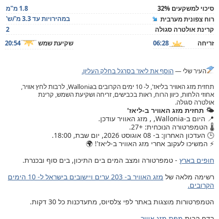
סיכוי למשקעים 32%
1.8 מ"מ
במהירויות עד 3.3 מ'/ש'
רוח צפונית מערבית
קרינת אולטרה סגולה
2
זריחה
06:28
שקיעת שמש
20:54
העיר שלי —
הוסף את ליאז' בסרגל בחלק העליון.
תחזית מזג האוויר בליאז', ל- 10 ימים הקרובים בWallonia, לרבות לחץ אוויר,
אחוזי הלחות, כיוון הרוח, ראות בכבישים, זריחה ושקיעת השמש, קרינת
אולטרה סגולה.
🌤️ תחזית מזג האוויר ב-ליאז'
📍 היום ב-Wallonia, , מזג האוויר עודכן.
🌡️ הטמפרטורה הנוכחית: +27.
🕒 העדכון האחרון: ב- 08 אוגוסט 2026, יום שבת, 18:00.
⚡ המשיכו לעקוב אחרי מזג האוויר ב-ליאז'! 🌍
חופים בארץ
- טמפרטורה ומצב המים בים התיכון, בים סוף ובכנרת.
רשימה מלאה של
מזג האוויר ב- 203 ערים ויישובים בישראל ל- 10 הימים
הקרובים.
הטמפרטורות מוצגות באתר לפי צלסיוס, מתעדכנות כל 30 דקות.
בדף הבית
מפת מזג אוויר
.