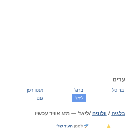
ערים
בריסל
ברוג'
אנטוורפן
ליאז'
גנט
בלגיה
/
וולוניה
/ליאז' — מזג אוויר עכשיו
לסמן
העיר שלי