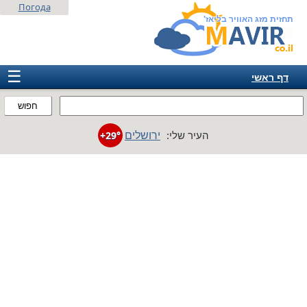
Погода
תחזית מזג האוויר בליאז'
☰
דף ראשי
ישראל
חפוש
אירופה
ירושלים
העיר שלי:
+29°
אמריקה
חבר המדינות
אסיה
אפריקה
אוסטרליה