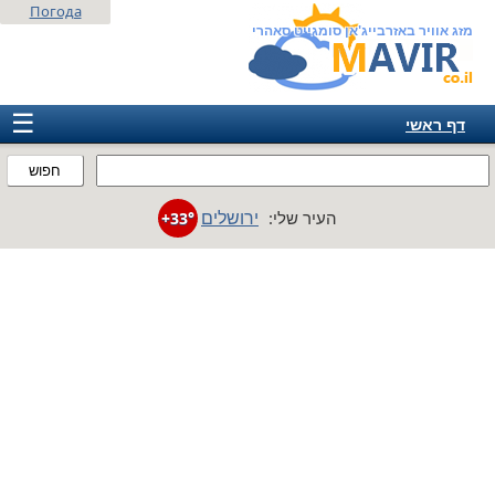
Погода
מזג אוויר באזרבייג'אן סומגייט סאהרי
☰
דף ראשי
ישראל
חפוש
אירופה
ירושלים
העיר שלי:
+33°
אמריקה
חבר המדינות
אסיה
אפריקה
אוסטרליה