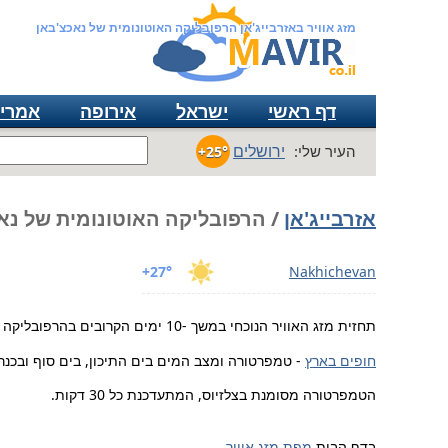
מזג אוויר באזרבייג'אן הרפובליקה האוטונומית של נאכצ'באן
דף ראשי
ישראל
אירופה
אמרי
ירושלים
העיר שלי:
+25°
אזרבייג'אן
/ הרפובליקה האוטונומית של נא
+27°
Nakhichevan
תחזית מזג האוויר הנוכחי במשך -10 ימים הקרובים בהרפובליקה האוטונומית של נאכצ'באן אזרבייג'אן.
חופים בארץ
- טמפרטורה ומצב המים בים התיכון, בים סוף ובכנר
הטמפרטורה מסומנת בצלזיוס, המתעדכנת כל 30 דקות.
בדף הבית
מפת מזג אוויר
.