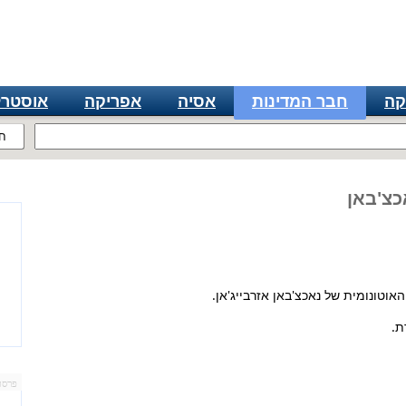
קה
חבר המדינות
אסיה
אפריקה
אוסטרל
ח
כצ'באן
ת.
פרסו