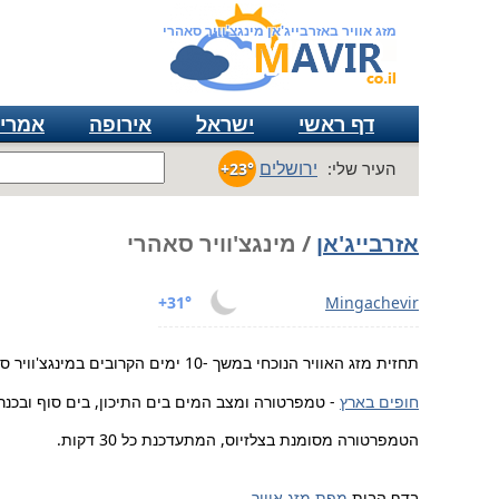
מזג אוויר באזרבייג'אן מינגצ'וויר סאהרי
דף ראשי
ישראל
אירופה
אמרי
ירושלים
העיר שלי:
+23°
אזרבייג'אן
/ מינגצ'וויר סאהרי
+31°
Mingachevir
תחזית מזג האוויר הנוכחי במשך -10 ימים הקרובים במינגצ'וויר סאהרי אזרבייג'אן.
חופים בארץ
- טמפרטורה ומצב המים בים התיכון, בים סוף ובכנר
הטמפרטורה מסומנת בצלזיוס, המתעדכנת כל 30 דקות.
בדף הבית
מפת מזג אוויר
.