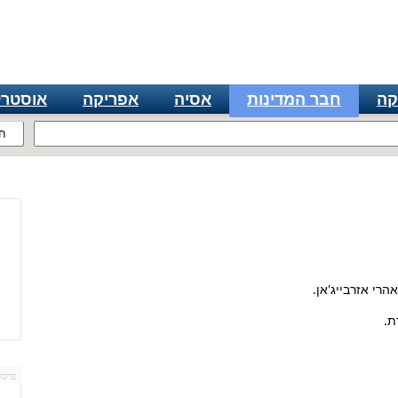
קה
חבר המדינות
אסיה
אפריקה
אוסטרל
ח
ת.
פרסו