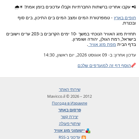
📲 עקבו אחרינו ברשתות החברתיות וקבלו עדכונים בזמן אמת! ☀🌧
חופים בארץ
- טמפרטורת המים ומצב המים בים התיכון, בים סוף
ובכנרת.
תחזית מזג האוויר הנוכחי במשך -10 ימים הקרובים ב-203 ערים וישובים
בישראל, רמת הגולן, יהודה ושומרון.
בדף הבית
מפת מזג אוויר
.
עדכון אחרון: ב- 09 אוגוסט 2026, יום ראשון, 14:30
הוסף דף זה למועדפים שלכם
שירותי האתר
2012 – 2026 © Mavir.co.il
Погода в Израиле
פרסום באתר
יצירת קשר
שיתוף פעולה
יישומוני מזג אוויר
עדכוני ב-RSS