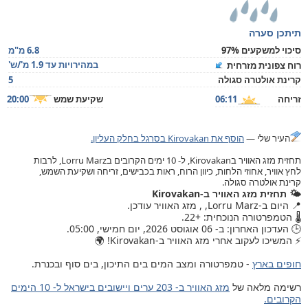
תיתכן סערה
סיכוי למשקעים 97%
6.8 מ"מ
במהירויות עד 1.9 מ'/ש'
רוח צפונית מזרחית
קרינת אולטרה סגולה
5
זריחה
06:11
שקיעת שמש
20:00
העיר שלי —
הוסף את Kirovakan בסרגל בחלק העליון.
תחזית מזג האוויר בKirovakan, ל- 10 ימים הקרובים בLorru Marz, לרבות
לחץ אוויר, אחוזי הלחות, כיוון הרוח, ראות בכבישים, זריחה ושקיעת השמש,
קרינת אולטרה סגולה.
🌤️ תחזית מזג האוויר ב-Kirovakan
📍 היום ב-Lorru Marz, , מזג האוויר עודכן.
🌡️ הטמפרטורה הנוכחית: +22.
🕒 העדכון האחרון: ב- 06 אוגוסט 2026, יום חמישי, 05:00.
⚡ המשיכו לעקוב אחרי מזג האוויר ב-Kirovakan! 🌍
חופים בארץ
- טמפרטורה ומצב המים בים התיכון, בים סוף ובכנרת.
רשימה מלאה של
מזג האוויר ב- 203 ערים ויישובים בישראל ל- 10 הימים
הקרובים.