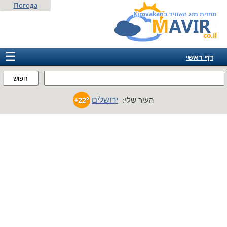
Погода
תחזית מזג האוויר בKirovakan
☰
דף ראשי
ישראל
חפוש
אירופה
ירושלים
העיר שלי:
+22°
אמריקה
חבר המדינות
אסיה
אפריקה
אוסטרליה