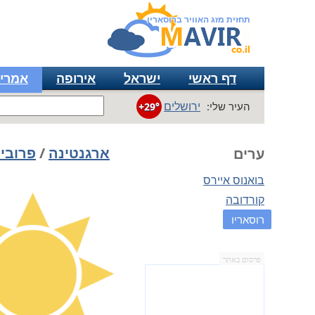
תחזית מזג האוויר ברוסאריו
דף ראשי
ישראל
אירופה
אמרי
ירושלים
העיר שלי:
+29°
ארגנטינה
/
פרובי
ערים
בואנוס איירס
קורדובה
רוסאריו
פרסום באתר