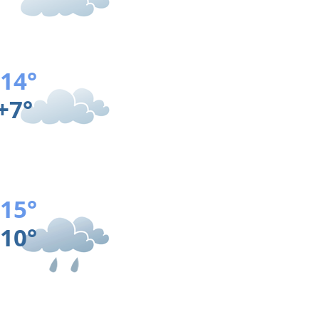
14°
+7°
15°
10°