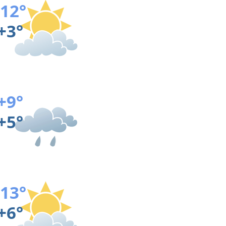
12°
+3°
+9°
+5°
13°
+6°