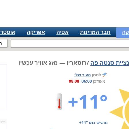
קה
חבר המדינות
אסיה
אפריקה
אוסטרל
ח
נציית סנטה פה
/רוסאריו — מזג אוויר עכשיו
לסמן
העיר שלי
מעודכן
06:00
08.08
+11°
מרגיש כמו
+11°
פרסו