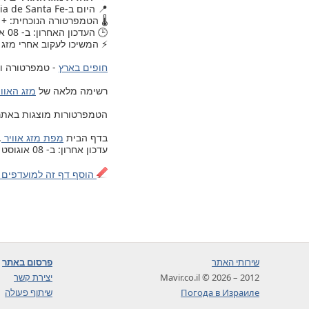
📍 היום ב-Provincia de Santa Fe, , מזג האוויר עודכן.
🌡️ הטמפרטורה הנוכחית: +11.
🕒 העדכון האחרון: ב- 08 אוגוסט 2026, יום שבת, 13:00.
⚡ המשיכו לעקוב אחרי מזג ה
חופים בארץ
- טמפרטורה ומ
רשימה מלאה של
מזג האוויר ב- 203 ערים ויישובים בישרא
הטמפרטורות מוצגות באתר לפי 
בדף הבית
מפת מזג אוויר
.
עדכון אחרון: ב- 08 אוגוסט 2026, יום שבת, 13:00
הוסף דף זה למועדפים 
שירותי האתר
פרסום באתר
2012 – 2026 © Mavir.co.il
יצירת קשר
Погода в Израиле
שיתוף פעולה