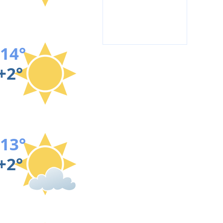
14°
+2°
13°
+2°