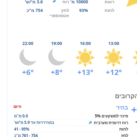
ראות
10000 מ'
רוח
3.6 מ'/ש'
לחות
93%
לחץ
754 מ"כ
אטמוספרי
22:00
19:00
16:00
13:00
+6°
+8°
+13°
+12°
+
בהיר
היום
סיכוי למשקעים 5%
0.0 מ"מ
במהירויות עד 5.9 מ'/ש'
רוח דרומית מערבית
לחות
41 - 95%
לחץ
754 - 761 מ"כ